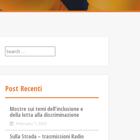
S
e
a
r
c
Post Recenti
h
f
o
Mostre sui temi dell’inclusione e
r
della lotta alla discriminazione
:
February 7, 2025
Sulla Strada – trasmissioni Radio