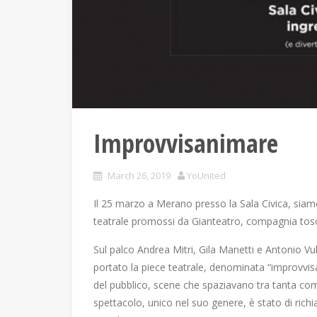
Improvvisanimare
March 26, 2019
YoUnited
Il 25 marzo a Merano presso la Sala Civica, siamo
teatrale promossi da Gianteatro, compagnia tos
Sul palco Andrea Mitri, Gila Manetti e Antonio Vu
portato la piece teatrale, denominata “improvvi
del pubblico, scene che spaziavano tra tanta comi
spettacolo, unico nel suo genere, è stato di rich