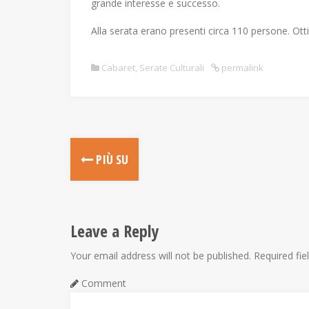
grande interesse e successo.
Alla serata erano presenti circa 110 persone. Ot
Cabaret
,
Serate Culturali
permalink
P
PIÙ SU
o
s
Leave a Reply
t
Your email address will not be published.
Required fie
n
Comment
a