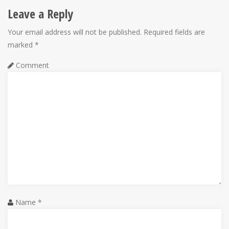
t
Leave a Reply
n
Your email address will not be published.
Required fields are
marked
*
a
Comment
v
i
g
a
t
i
o
Name
*
n