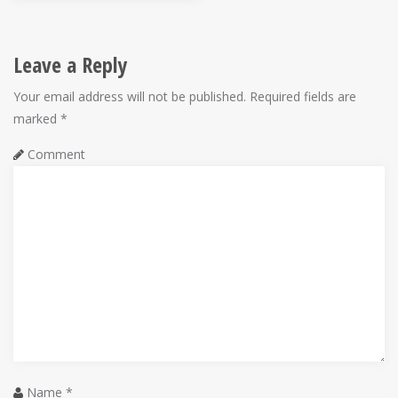
s
t
Leave a Reply
n
Your email address will not be published.
Required fields are
a
marked
*
v
Comment
i
g
a
t
i
o
n
Name
*