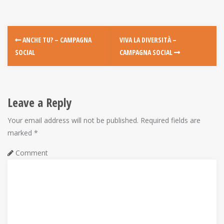
P
ANCHE TU? – CAMPAGNA
VIVA LA DIVERSITÀ –
SOCIAL
CAMPAGNA SOCIAL
o
s
t
Leave a Reply
n
Your email address will not be published.
Required fields are
marked
*
a
Comment
v
i
g
a