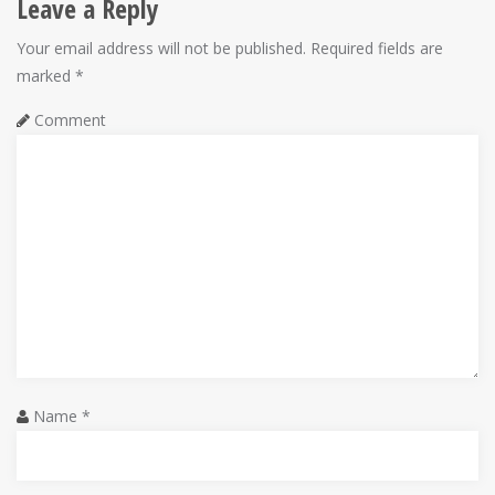
Leave a Reply
t
Your email address will not be published.
Required fields are
n
marked
*
a
Comment
v
i
g
a
t
i
o
Name
*
n