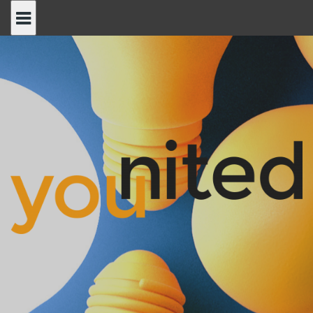
S
k
i
p
t
o
c
o
n
t
e
n
t