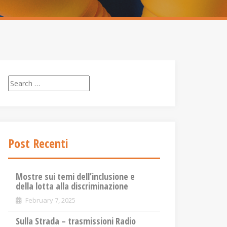
S
e
a
r
c
Post Recenti
h
f
o
Mostre sui temi dell’inclusione e
r
della lotta alla discriminazione
:
February 7, 2025
Sulla Strada – trasmissioni Radio