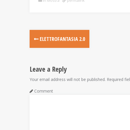
In Mostra
permalink
P
ELETTROFANTASIA 2.0
o
s
Leave a Reply
t
Your email address will not be published.
Required fie
n
Comment
a
v
i