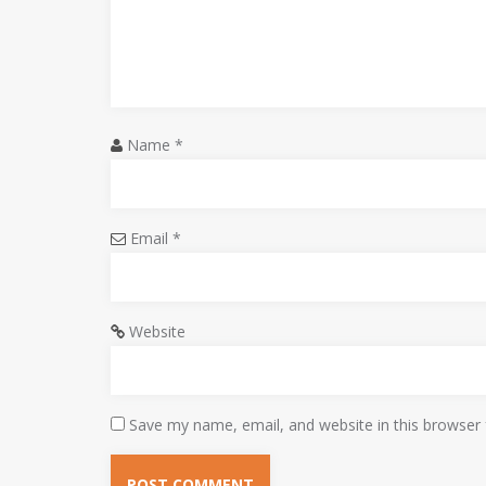
g
a
t
i
Name
*
o
n
Email
*
Website
Save my name, email, and website in this browser 